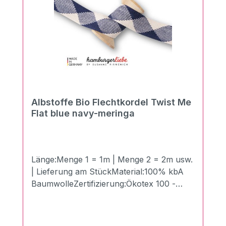
Albstoffe Bio Flechtkordel Twist Me
Flat blue navy-meringa
Länge:Menge 1 = 1m | Menge 2 = 2m usw.
| Lieferung am StückMaterial:100% kbA
BaumwolleZertifizierung:Ökotex 100 -
Made in GermanyBreite:3,5 cmLänge:100
cmGewicht:510g/qmDie neuen Twist Me
Flechtkordeln in der Breite von 3,5 cm