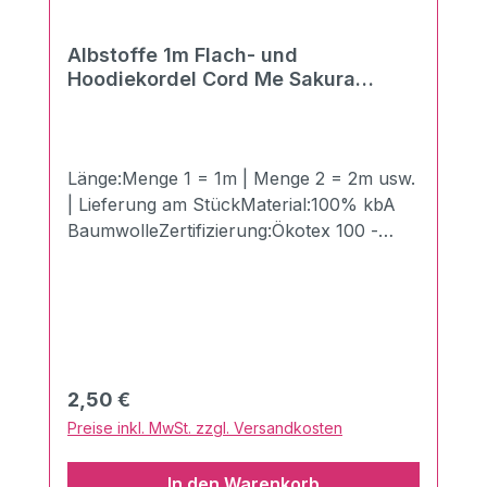
Albstoffe 1m Flach- und
Hoodiekordel Cord Me Sakura
flamme-rosa scuro 20mm
Länge:Menge 1 = 1m | Menge 2 = 2m usw.
| Lieferung am StückMaterial:100% kbA
BaumwolleZertifizierung:Ökotex 100 -
Made in GermanyBreite:2 cmLänge:100
cmGewicht:510g/qmDie neuen Flach- und
Hoodiekordeln "Cord Me" von
Hamburger Liebe und Albstoffe. Der
Vorteil gegenüber Kordeln mit festem
Kern: Super angenehm - Keine
Regulärer Preis:
2,50 €
Druckstellen beim Einsatz im Hosenbund.
Preise inkl. MwSt. zzgl. Versandkosten
Perfekt kombinierbar mit anderen
Produkten aus dem Hause Albstoffe.Sie
In den Warenkorb