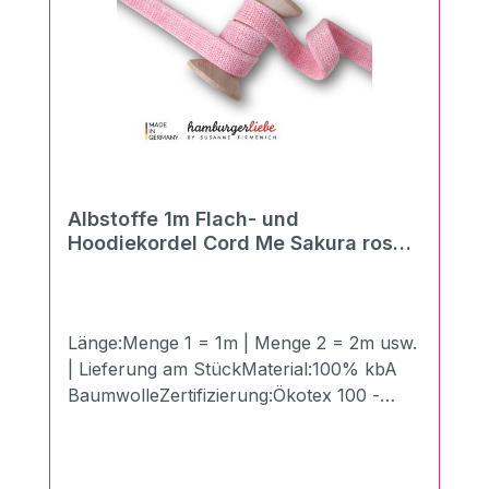
Albstoffe 1m Flach- und
Hoodiekordel Cord Me Sakura rosa
scuro-puder 20mm
Länge:Menge 1 = 1m | Menge 2 = 2m usw.
| Lieferung am StückMaterial:100% kbA
BaumwolleZertifizierung:Ökotex 100 -
Made in GermanyBreite:2 cmLänge:100
cmGewicht:510g/qmDie neuen Flach- und
Hoodiekordeln "Cord Me" von