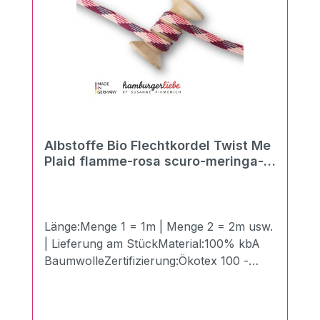
Albstoffe Bio Flechtkordel Twist Me
Plaid flamme-rosa scuro-meringa-
blue navy
Länge:Menge 1 = 1m | Menge 2 = 2m usw.
| Lieferung am StückMaterial:100% kbA
BaumwolleZertifizierung:Ökotex 100 -
Made in GermanyBreite:1,4 cmLänge:100
cmGewicht:510g/qmDie neuen Twist Me
Flechtkordeln in der Breite von 3,5 cm