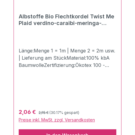
Albstoffe Bio Flechtkordel Twist Me
Plaid verdino-caraibi-meringa-
schwarz
Länge:Menge 1 = 1m | Menge 2 = 2m usw.
| Lieferung am StückMaterial:100% kbA
BaumwolleZertifizierung:Ökotex 100 -
Made in GermanyBreite:1,4 cmLänge:100
cmGewicht:510g/qmDie neuen Twist Me
Flechtkordeln in der Breite von 3,5 cm
aus dem Hause Albstoffe/Hamburger
Liebe! Hiermit kannst Du Deiner Kreativität
freien Lauf lassen und deinem nächsten
Regulärer Preis:
Verkaufspreis:
2,06 €
2,95 €
(30.17% gespart)
Nähprojekt das gewisse Etwas verleihen!
Preise inkl. MwSt. zzgl. Versandkosten
Perfekt kombinierbar mit anderen
Produkten aus dem Hause Albstoffe.Sie