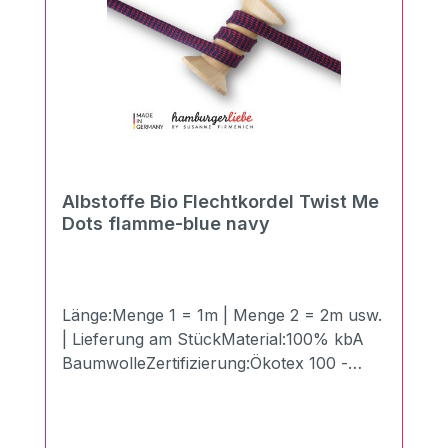
Albstoffe Bio Flechtkordel Twist Me
Dots flamme-blue navy
Länge:Menge 1 = 1m | Menge 2 = 2m usw.
| Lieferung am StückMaterial:100% kbA
BaumwolleZertifizierung:Ökotex 100 -
Made in GermanyBreite:1,2 cmLänge:100
cmGewicht:510g/qmDie Twist Me
Flechtkordeln in der Breite von 1,2 cm aus