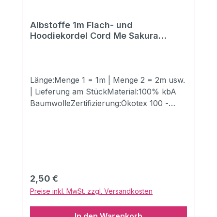
Albstoffe 1m Flach- und
Hoodiekordel Cord Me Sakura
verdino-meringa 20mm
Länge:Menge 1 = 1m | Menge 2 = 2m usw.
| Lieferung am StückMaterial:100% kbA
BaumwolleZertifizierung:Ökotex 100 -
Made in GermanyBreite:2 cmLänge:100
cmGewicht:510g/qmDie neuen Flach- und
Hoodiekordeln "Cord Me" von
Hamburger Liebe und Albstoffe. Der
Vorteil gegenüber Kordeln mit festem
Kern: Super angenehm - Keine
Regulärer Preis:
2,50 €
Druckstellen beim Einsatz im Hosenbund.
Preise inkl. MwSt. zzgl. Versandkosten
Perfekt kombinierbar mit anderen
Produkten aus dem Hause Albstoffe.Sie
In den Warenkorb