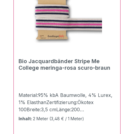
1Chemische Reinigung
möglichTrockneranwendung nicht möglich
Bio Jacquardbänder Stripe Me
College meringa-rosa scuro-braun
Material:95% kbA Baumwolle, 4% Lurex,
1% ElasthanZertifizierung:Ökotex
100Breite:3,5 cmLänge:200
cmGewicht:510g/qm Mit den neuen Stripe
Inhalt:
2 Meter
(3,48 € / 1 Meter)
me Bändern mit der XXL Länge von 200
cm und einer Höhe von 3,5 cm aus dem