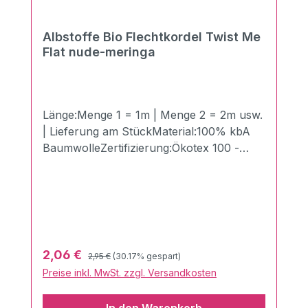
Albstoffe Bio Flechtkordel Twist Me
Flat nude-meringa
Länge:Menge 1 = 1m | Menge 2 = 2m usw.
| Lieferung am StückMaterial:100% kbA
BaumwolleZertifizierung:Ökotex 100 -
Made in GermanyBreite:3,5 cmLänge:100
cmGewicht:510g/qmDie neuen Twist Me
Flechtkordeln in der Breite von 3,5 cm
aus dem Hause Albstoffe/Hamburger
Liebe! Hiermit kannst Du Deiner Kreativität
freien Lauf lassen und deinem nächsten
Regulärer Preis:
Verkaufspreis:
2,06 €
2,95 €
(30.17% gespart)
Nähprojekt das gewisse Etwas verleihen!
Preise inkl. MwSt. zzgl. Versandkosten
Perfekt kombinierbar mit anderen
Produkten aus dem Hause Albstoffe.Sie