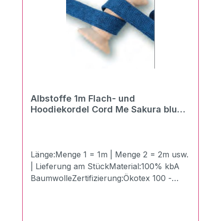
Albstoffe 1m Flach- und
Hoodiekordel Cord Me Sakura blue
navy-atlantic 20mm
Länge:Menge 1 = 1m | Menge 2 = 2m usw.
| Lieferung am StückMaterial:100% kbA
BaumwolleZertifizierung:Ökotex 100 -
Made in GermanyBreite:2 cmLänge:100
cmGewicht:510g/qmDie neuen Flach- und
Hoodiekordeln "Cord Me" von