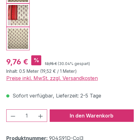
Verkaufspreis:
%
9,76 €
Regulärer Preis:
13,95 €
(30.04% gespart)
Inhalt:
0.5 Meter
(19,52 € / 1 Meter)
Preise inkl. MwSt. zzgl. Versandkosten
Sofort verfügbar, Lieferzeit: 2-5 Tage
Produkt Anzahl: Gib den gewünschten We
In den Warenkorb
Produktnummer:
904S91D-Col3