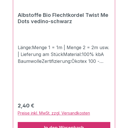
Albstoffe Bio Flechtkordel Twist Me
Dots vedino-schwarz
Länge:Menge 1 = 1m | Menge 2 = 2m usw.
| Lieferung am StückMaterial:100% kbA
BaumwolleZertifizierung:Ökotex 100 -
Made in GermanyBreite:1,2 cmLänge:100
cmGewicht:510g/qmDie Twist Me
Flechtkordeln in der Breite von 1,2 cm aus
dem Hause Albstoffe/Hamburger Liebe!
Hiermit kannst Du Deiner Kreativität freien
Lauf lassen und deinem nächsten
Regulärer Preis:
2,40 €
Nähprojekt das gewisse Etwas verleihen!
Preise inkl. MwSt. zzgl. Versandkosten
Perfekt kombinierbar mit anderen
Produkten aus dem Hause Albstoffe.Sie
In den Warenkorb