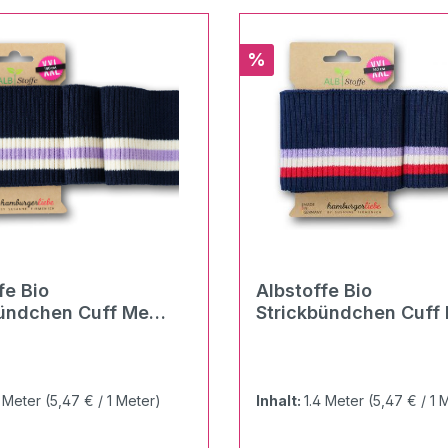
Rabatt
%
fe Bio
Albstoffe Bio
bündchen Cuff Me
Strickbündchen Cuff
blue navy multicolor
Ripped navy multicol
4 Meter
(5,47 € / 1 Meter)
Inhalt:
1.4 Meter
(5,47 € / 1 