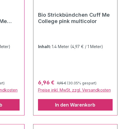
Bio Strickbündchen Cuff Me
 Me
College pink multicolor
r
Meter)
Inhalt:
1.4 Meter
(4,97 € / 1 Meter)
Regulärer Preis:
Verkaufspreis:
6,96 €
rt)
9,95 €
(30.05% gespart)
sandkosten
Preise inkl. MwSt. zzgl. Versandkosten
b
In den Warenkorb