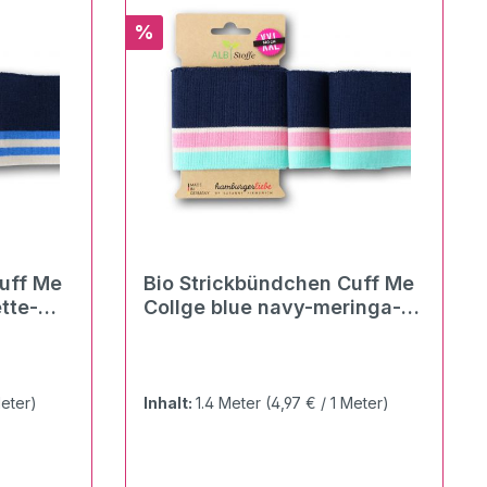
Rabatt
%
uff Me
Bio Strickbündchen Cuff Me
tte-
Collge blue navy-meringa-
rosa scuro-verdino
Meter)
Inhalt:
1.4 Meter
(4,97 € / 1 Meter)