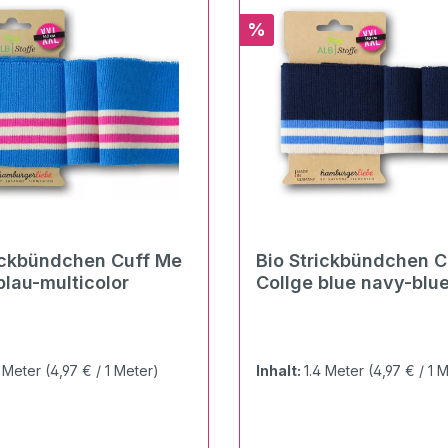
Rabatt
%
ickbündchen Cuff Me
Bio Strickbündchen C
blau-multicolor
Collge blue navy-blue
meringa
4 Meter
(4,97 € / 1 Meter)
Inhalt:
1.4 Meter
(4,97 € / 1 