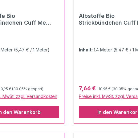
fe Bio
Albstoffe Bio
bündchen Cuff Me
Strickbündchen Cuff
t multicolor
Wave türkis multicolo
4 Meter
(5,47 € / 1 Meter)
Inhalt:
1.4 Meter
(5,47 € / 1 
Regulärer Preis:
Regulärer Preis:
preis:
Verkaufspreis:
7,66 €
10,95 €
(30.05% gespart)
10,95 €
(30.05% gespa
l. MwSt. zzgl. Versandkosten
Preise inkl. MwSt. zzgl. Ver
In den Warenkorb
In den Warenkor