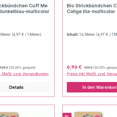
ickbündchen Cuff Me
Bio Strickbündchen C
dunkelblau-multicolor
Collge lila-multicolor
4 Meter
(4,97 € / 1 Meter)
Inhalt:
1.4 Meter
(4,97 € / 1 
Regulärer Preis:
Regulärer Preis:
preis:
Verkaufspreis:
6,96 €
9,95 €
(30.05% gespart)
9,95 €
(30.05% gespar
l. MwSt. zzgl. Versandkosten
Preise inkl. MwSt. zzgl. Ver
Details
In den Warenkor
Rabatt
%