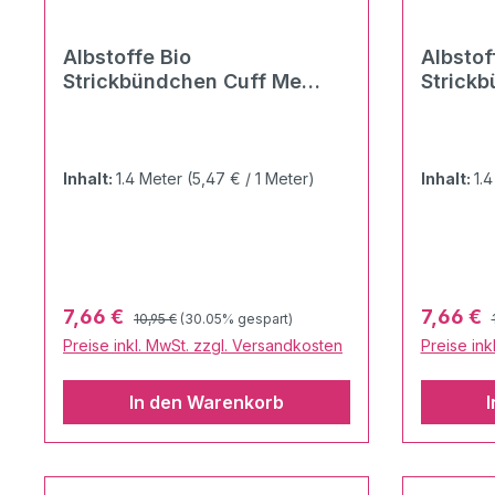
Albstoffe Bio
Albstof
Strickbündchen Cuff Me
Strick
Ripped schwarz multicolor
Wave ro
Inhalt:
1.4 Meter
(5,47 € / 1 Meter)
Inhalt:
1.
Regulärer Preis:
Verkaufspreis:
Verkaufs
7,66 €
7,66 €
10,95 €
(30.05% gespart)
Preise inkl. MwSt. zzgl. Versandkosten
Preise ink
In den Warenkorb