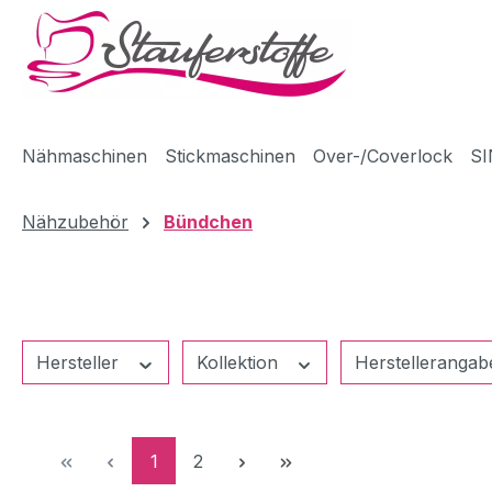
m Hauptinhalt springen
Zur Suche springen
Zur Hauptnavigation springen
Nähmaschinen
Stickmaschinen
Over-/Coverlock
SI
Nähzubehör
Bündchen
Hersteller
Kollektion
Herstelleranga
Seite
Seite
1
2