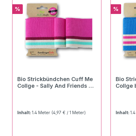
Rabatt
Rabatt
%
%
Bio Strickbündchen Cuff Me
Bio Str
Collge - Sally And Friends -
Collge 
pink multicolor
Inhalt:
1.4 Meter
(4,97 € / 1 Meter)
Inhalt:
1.