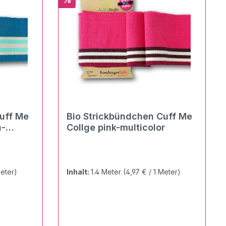
uff Me
Bio Strickbündchen Cuff Me
a-
Collge pink-multicolor
Meter)
Inhalt:
1.4 Meter
(4,97 € / 1 Meter)