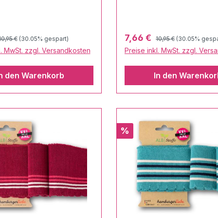
Regulärer Preis:
Regulärer Preis:
preis:
Verkaufspreis:
7,66 €
10,95 €
(30.05% gespart)
10,95 €
(30.05% gespa
l. MwSt. zzgl. Versandkosten
Preise inkl. MwSt. zzgl. Ver
In den Warenkorb
In den Warenkor
Rabatt
%