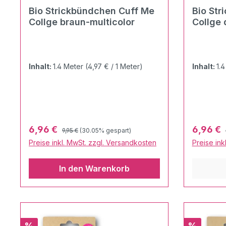
Bio Strickbündchen Cuff Me
Bio Str
Collge braun-multicolor
Collge 
Inhalt:
1.4 Meter
(4,97 € / 1 Meter)
Inhalt:
1.
Regulärer Preis:
Verkaufspreis:
Verkaufs
6,96 €
6,96 €
9,95 €
(30.05% gespart)
Preise inkl. MwSt. zzgl. Versandkosten
Preise ink
In den Warenkorb
Rabatt
Rabatt
%
%