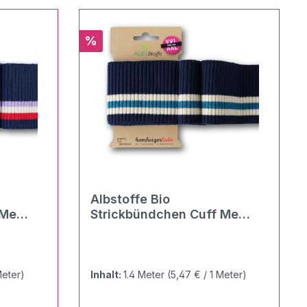
Rabatt
%
Albstoffe Bio
 Me
Strickbündchen Cuff Me
or
Ripped navy multicolor
Meter)
Inhalt:
1.4 Meter
(5,47 € / 1 Meter)