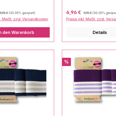
Regulärer Preis:
Regulärer Preis:
preis:
Verkaufspreis:
6,96 €
9,95 €
(30.05% gespart)
9,95 €
(30.05% gespar
l. MwSt. zzgl. Versandkosten
Preise inkl. MwSt. zzgl. Ver
In den Warenkorb
Details
Rabatt
%