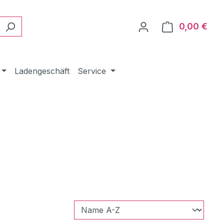
0,00 €
Ware
Ladengeschäft
Service