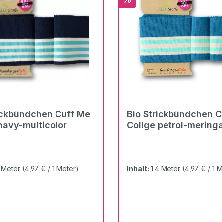
ickbündchen Cuff Me
Bio Strickbündchen C
navy-multicolor
Collge petrol-mering
verdino
4 Meter
(4,97 € / 1 Meter)
Inhalt:
1.4 Meter
(4,97 € / 1 