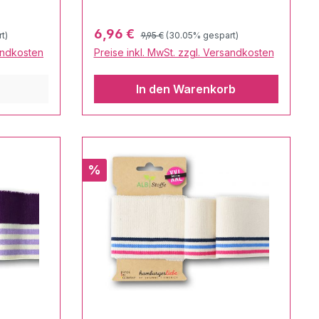
Regulärer Preis:
Verkaufspreis:
6,96 €
t)
9,95 €
(30.05% gespart)
sandkosten
Preise inkl. MwSt. zzgl. Versandkosten
In den Warenkorb
Rabatt
%