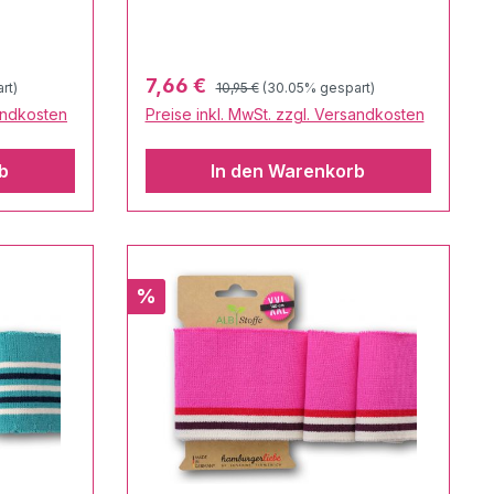
Regulärer Preis:
Verkaufspreis:
7,66 €
rt)
10,95 €
(30.05% gespart)
sandkosten
Preise inkl. MwSt. zzgl. Versandkosten
b
In den Warenkorb
Rabatt
%