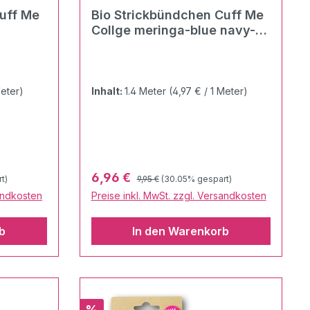
uff Me
Bio Strickbündchen Cuff Me
Collge meringa-blue navy-
bluette-flamme
Meter)
Inhalt:
1.4 Meter
(4,97 € / 1 Meter)
Regulärer Preis:
Verkaufspreis:
6,96 €
t)
9,95 €
(30.05% gespart)
sandkosten
Preise inkl. MwSt. zzgl. Versandkosten
b
In den Warenkorb
Rabatt
%