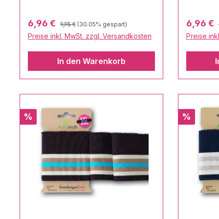
Regulärer Preis:
Verkaufspreis:
Verkaufs
6,96 €
6,96 €
9,95 €
(30.05% gespart)
Preise inkl. MwSt. zzgl. Versandkosten
Preise ink
In den Warenkorb
Rabatt
Rabatt
%
%