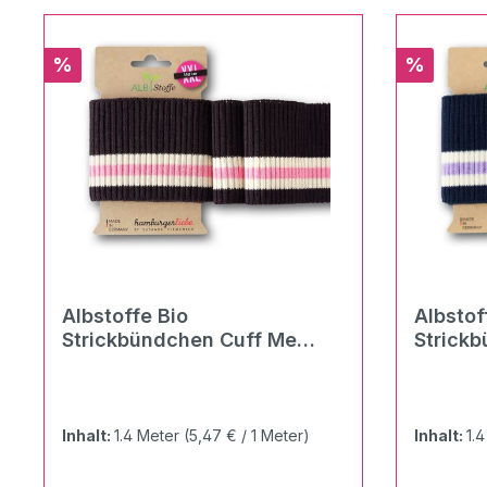
Rabatt
Rabatt
%
%
Albstoffe Bio
Albstof
Strickbündchen Cuff Me
Strick
Ripped
Ripped 
Inhalt:
1.4 Meter
(5,47 € / 1 Meter)
Inhalt:
1.