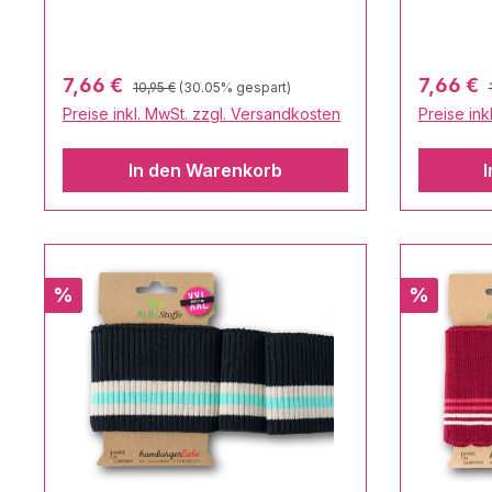
Regulärer Preis:
Verkaufspreis:
Verkaufs
7,66 €
7,66 €
10,95 €
(30.05% gespart)
Preise inkl. MwSt. zzgl. Versandkosten
Preise ink
In den Warenkorb
Rabatt
Rabatt
%
%