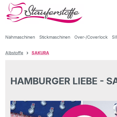
m Hauptinhalt springen
Zur Suche springen
Zur Hauptnavigation springen
Nähmaschinen
Stickmaschinen
Over-/Coverlock
SI
Albstoffe
SAKURA
HAMBURGER LIEBE - 