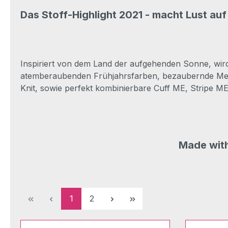
Das Stoff-Highlight 2021 - macht Lust auf 
I
nspiriert von dem Land der aufgehenden Sonne, wir
atemberaubenden Frühjahrsfarben, bezaubernde Me
Knit, sowie perfekt kombinierbare Cuff ME, Stripe 
Made with
Seite
Seite
1
2