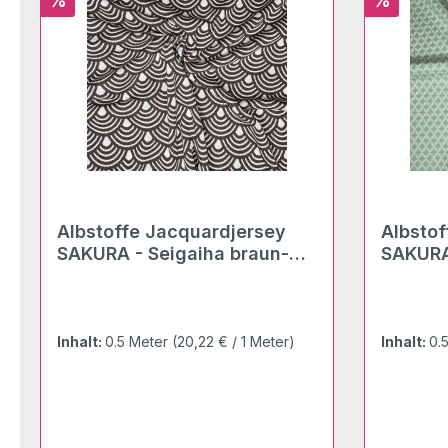
%
%
Albstoffe Jacquardjersey
Albstoffe Jacquard
SAKURA - Seigaiha braun-
SAKURA 
weiß
weiß
Inhalt:
0.5 Meter
(20,22 € / 1 Meter)
Inhalt:
0.