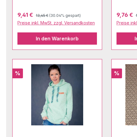
Regulärer Preis:
Verkaufspreis:
Verkaufs
9,41 €
9,76 €
13,45 €
(30.04% gespart)
Preise inkl. MwSt. zzgl. Versandkosten
Preise ink
In den Warenkorb
Rabatt
Rabatt
%
%