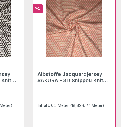
Rabatt
%
Albstoffe Jacquardjersey
 Knit
SAKURA - 3D Shippou Knit
nude-meringa
 Meter)
Inhalt:
0.5 Meter
(18,82 € / 1 Meter)