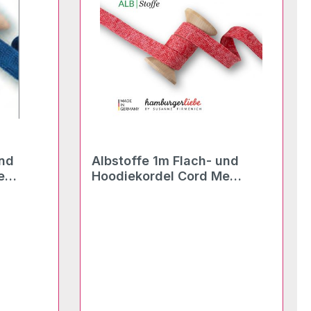
und
Albstoffe 1m Flach- und
e
Hoodiekordel Cord Me
ntic
Sakura flamme-rosa scuro
20mm