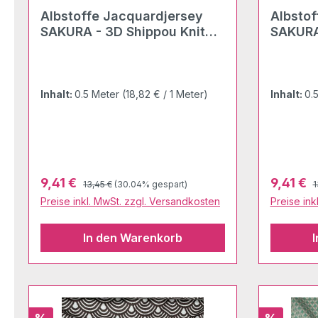
Albstoffe Jacquardjersey
Albstoffe Jacquard
SAKURA - 3D Shippou Knit
SAKURA
verdino-meringa
braun
Inhalt:
0.5 Meter
(18,82 € / 1 Meter)
Inhalt:
0.
Regulärer Preis:
R
Verkaufspreis:
Verkaufs
9,41 €
9,41 €
13,45 €
(30.04% gespart)
1
Preise inkl. MwSt. zzgl. Versandkosten
Preise ink
In den Warenkorb
Rabatt
Rabatt