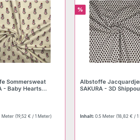
Rabatt
%
ffe Sommersweat
Albstoffe Jacquardjersey
 - Baby Hearts
SAKURA - 3D Shippou
-multicolor
braun-meringa
5 Meter
(19,52 € / 1 Meter)
Inhalt:
0.5 Meter
(18,82 € / 1