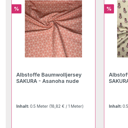
Rabatt
Rabatt
%
%
Albstoffe Baumwolljersey
Albsto
SAKURA - Asanoha nude
SAKURA
meringa
Inhalt:
0.5 Meter
(18,82 € / 1 Meter)
Inhalt:
0.