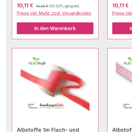
Regulärer Preis:
Verkaufspreis:
Verkaufs
10,11 €
10,11 €
14,45 €
(30.03% gespart)
Preise inkl. MwSt. zzgl. Versandkosten
Preise ink
In den Warenkorb
Albstoffe 1m Flach- und
Albstof