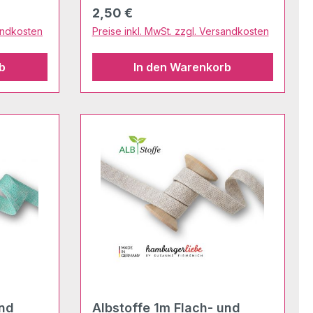
Regulärer Preis:
2,50 €
sandkosten
Preise inkl. MwSt. zzgl. Versandkosten
b
In den Warenkorb
und
Albstoffe 1m Flach- und