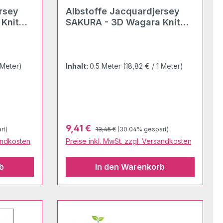
Albstoffe Jacquardjersey
Knit
SAKURA - 3D Wagara Knit
viola
 Meter)
Inhalt:
0.5 Meter
(18,82 € / 1 Meter)
Regulärer Preis:
Verkaufspreis:
9,41 €
rt)
13,45 €
(30.04% gespart)
sandkosten
Preise inkl. MwSt. zzgl. Versandkosten
b
In den Warenkorb