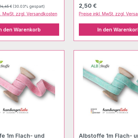
Regulärer Preis:
preis:
Regulärer Preis:
2,50 €
14,45 €
(30.03% gespart)
l. MwSt. zzgl. Versandkosten
Preise inkl. MwSt. zzgl. Ver
In den Warenkorb
In den Warenkor
fe 1m Flach- und
Albstoffe 1m Flach- 