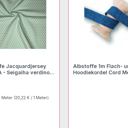
jersey
Albstoffe 1m Flach- 
- Seigaiha verdino-
Hoodiekordel Cord M
Sakura blue navy-atla
20mm
5 Meter
(20,22 € / 1 Meter)