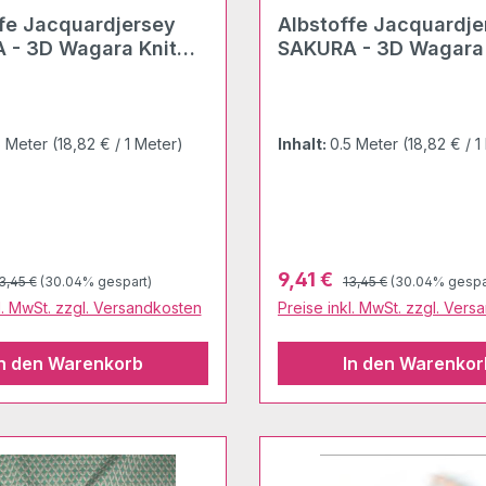
jersey
Albstoffe Jacquardjersey
 - 3D Wagara Knit
SAKURA - 3D Wagara 
nepal
5 Meter
(18,82 € / 1 Meter)
Inhalt:
0.5 Meter
(18,82 € / 1
egulärer Preis:
Regulärer Preis:
preis:
Verkaufspreis:
9,41 €
3,45 €
(30.04% gespart)
13,45 €
(30.04% gespa
l. MwSt. zzgl. Versandkosten
Preise inkl. MwSt. zzgl. Ver
In den Warenkorb
In den Warenkor